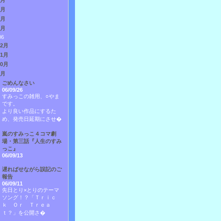
4月
3月
2月
1月
06
12月
11月
10月
9月
ごめんなさい
06/09/26
すみっこの雑用、○やま
です。
より良い作品にするた
め、発売日延期にさせ�
嵐のすみっこ４コマ劇
場・第三話『人生のすみ
っこ』
06/09/13
遅ればせながら誤記のご
報告
06/09/11
先日とり×とりのテーマ
ソング！？「Ｔｒｉｃ
ｋ Ｏｒ Ｔｒｅａ
ｔ？」を公開さ�