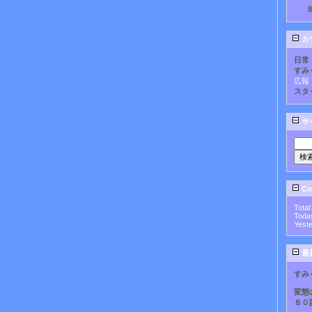
カ
日常
すみ
広報
スタ
サ
Cou
Total
Toda
Yest
最
すみ
変態
８０