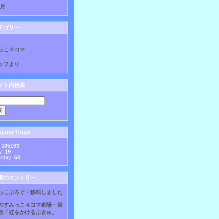
8月
テゴリー
っこ４コマ
ッフより
イト内検索
nter Totals
:
105163
y:
19
erday:
54
新のエントリー
っこぶろぐ・移転しました
のすみっこ４コマ劇場・第
話「虹をかけるぷきゅ」