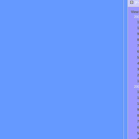
ア
View
20
20