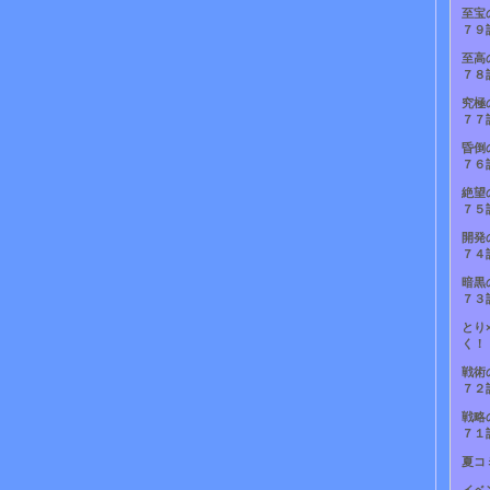
至宝
７９
至高
７８
究極
７７
昏倒
７６
絶望
７５
開発
７４
暗黒
７３
とり
く！
戦術
７２
戦略
７１
夏コ