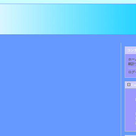
コン
ホー
統計
ログ
Ca