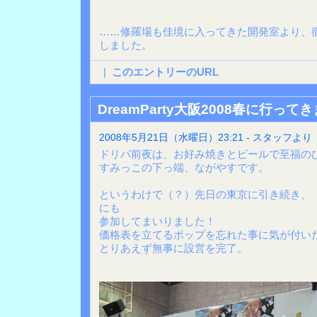
……修羅場も佳境に入ってきた開発室より、
しました。
|
このエントリーのURL
DreamParty大阪2008春に行って
2008年5月21日（水曜日）23:21 - スタッフより
ドリパ前夜は、お好み焼きとビールで至福の
すみっこの下っ端、ながやすです。
というわけで（？）先日の東京に引き続き、「Dre
にも
参加してまいりました！
価格表を立てるポップを忘れた事に気が付い
とりあえず無事に設営を完了。