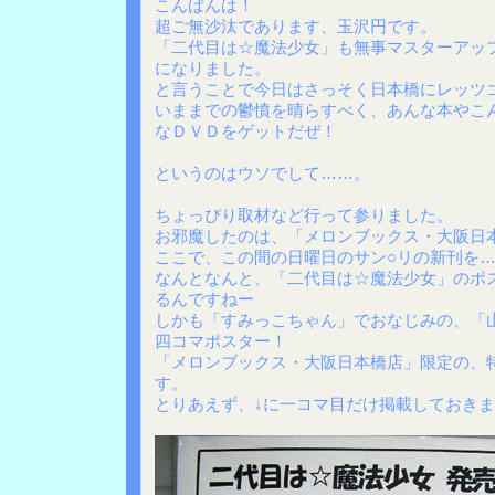
こんばんは！
超ご無沙汰であります、玉沢円です。
「二代目は☆魔法少女」も無事マスターアッ
になりました。
と言うことで今日はさっそく日本橋にレッツ
いままでの鬱憤を晴らすべく、あんな本やこ
なＤＶＤをゲットだぜ！
というのはウソでして……。
ちょっぴり取材など行って参りました。
お邪魔したのは、「メロンブックス・大阪日
ここで、この間の日曜日のサン○リの新刊を
なんとなんと、「二代目は☆魔法少女」のポ
るんですねー
しかも「すみっこちゃん」でおなじみの、「
四コマポスター！
「メロンブックス・大阪日本橋店」限定の、
す。
とりあえず、↓に一コマ目だけ掲載しておき