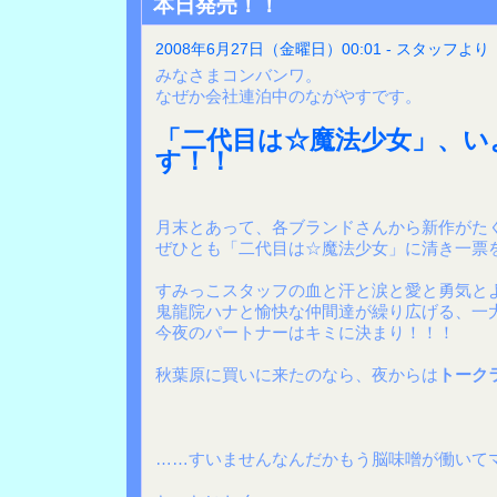
本日発売！！
2008年6月27日（金曜日）00:01 - スタッフより
みなさまコンバンワ。
なぜか会社連泊中のながやすです。
「二代目は☆魔法少女」、い
す！！
月末とあって、各ブランドさんから新作がた
ぜひとも「二代目は☆魔法少女」に清き一票
すみっこスタッフの血と汗と涙と愛と勇気と
鬼龍院ハナと愉快な仲間達が繰り広げる、一
今夜のパートナーはキミに決まり！！！
秋葉原に買いに来たのなら、夜からは
トーク
……すいませんなんだかもう脳味噌が働いて