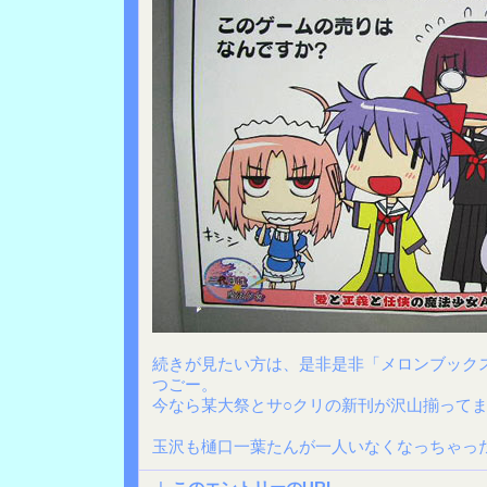
続きが見たい方は、是非是非「メロンブック
つごー。
今なら某大祭とサ○クリの新刊が沢山揃ってま
玉沢も樋口一葉たんが一人いなくなっちゃっ