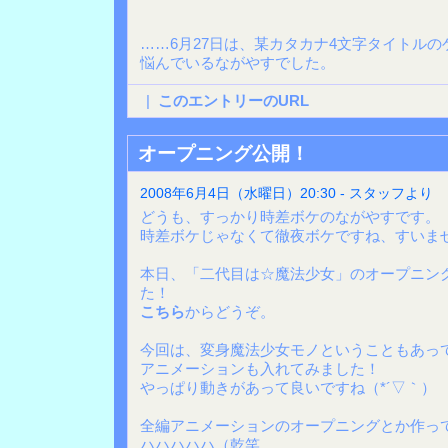
……6月27日は、某カタカナ4文字タイトル
悩んでいるながやすでした。
|
このエントリーのURL
オープニング公開！
2008年6月4日（水曜日）20:30 - スタッフより
どうも、すっかり時差ボケのながやすです。
時差ボケじゃなくて徹夜ボケですね、すいませ
本日、「二代目は☆魔法少女」のオープニン
た！
こちら
からどうぞ。
今回は、変身魔法少女モノということもあっ
アニメーションも入れてみました！
やっぱり動きがあって良いですね（*´▽｀）
全編アニメーションのオープニングとか作っ
ハハハハハ（乾笑