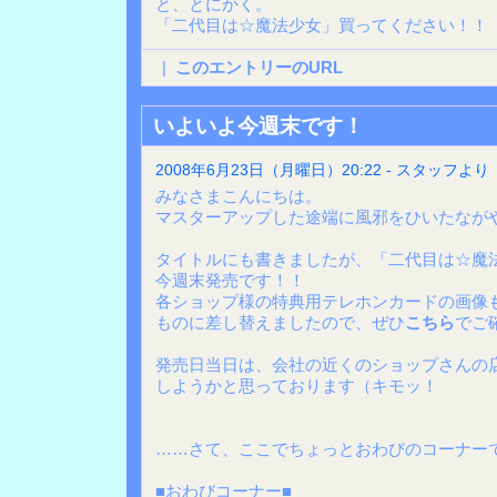
と、とにかく。
「二代目は☆魔法少女」買ってください！！
|
このエントリーのURL
いよいよ今週末です！
2008年6月23日（月曜日）20:22 - スタッフより
みなさまこんにちは。
マスターアップした途端に風邪をひいたながや
タイトルにも書きましたが、「二代目は☆魔
今週末発売です！！
各ショップ様の特典用テレホンカードの画像
ものに差し替えましたので、ぜひ
こちら
でご
発売日当日は、会社の近くのショップさんの
しようかと思っております（キモッ！
……さて、ここでちょっとおわびのコーナー
■おわびコーナー■