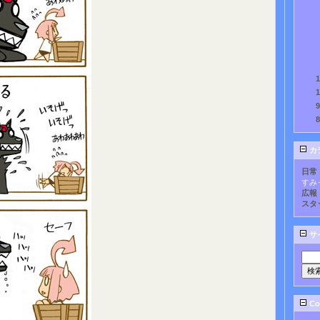
カ
日常
すみ
広報
スタ
サ
Cou