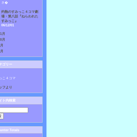
ネ�
灼熱のすみっこ４コマ劇
場・第八話『ねらわれた
すみっこ』
06/12/01
11月
10月
9月
8月
テゴリー
っこ４コマ
ッフより
イト内検索
nter Totals