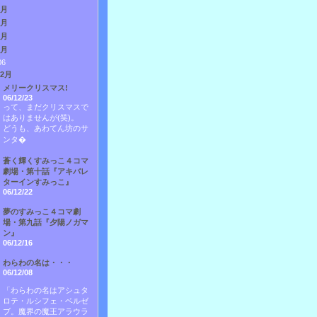
4月
3月
2月
1月
06
12月
メリークリスマス!
06/12/23
って、まだクリスマスで
はありませんが(笑)。
どうも、あわてん坊のサ
ンタ�
蒼く輝くすみっこ４コマ
劇場・第十話『アキバレ
ターインすみっこ』
06/12/22
夢のすみっこ４コマ劇
場・第九話『夕陽ノガマ
ン』
06/12/16
わらわの名は・・・
06/12/08
「わらわの名はアシュタ
ロテ・ルシフェ・ベルゼ
ブ。魔界の魔王アラウラ