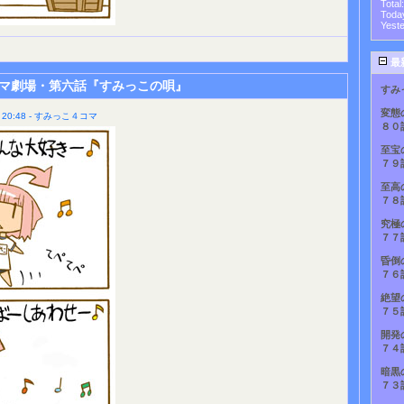
Total
Toda
Yest
最
マ劇場・第六話『すみっこの唄』
すみ
変態
20:48 - すみっこ４コマ
８０
至宝
７９
至高
７８
究極
７７
昏倒
７６
絶望
７５
開発
７４
暗黒
７３