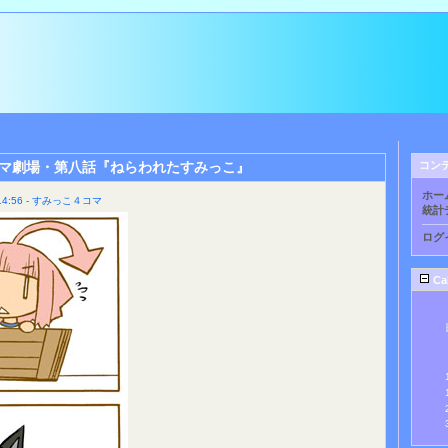
マ劇場・第八話『ねらわれたすみっこ』
コン
ホー
4:56 - すみっこ４コマ
統計
ログ
Ca