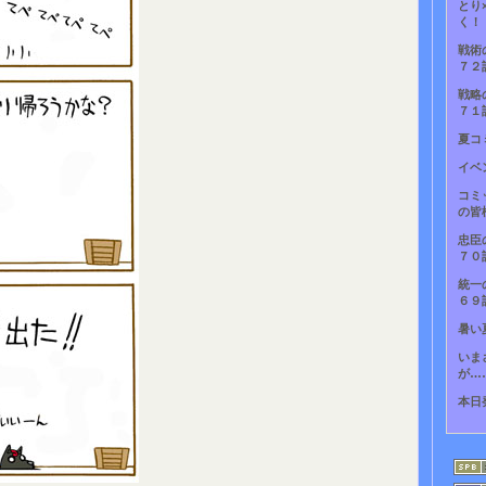
とり
く！
戦術
７２
戦略
７１
夏コ
イベ
コミ
の皆
忠臣
７０
統一
６９
暑い
いま
が…
本日