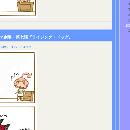
20
マ劇場・第七話『ライジング・ドッグ』
23:52 - すみっこ４コマ