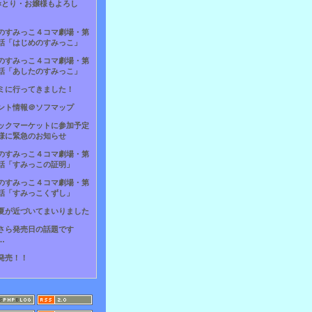
×とり・お嬢様もよろし
のすみっこ４コマ劇場・第
話「はじめのすみっこ」
のすみっこ４コマ劇場・第
話「あしたのすみっこ」
ミに行ってきました！
ント情報＠ソフマップ
ックマーケットに参加予定
様に緊急のお知らせ
のすみっこ４コマ劇場・第
話「すみっこの証明」
のすみっこ４コマ劇場・第
話「すみっこくずし」
夏が近づいてまいりました
さら発売日の話題です
…
発売！！