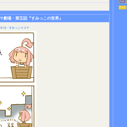
マ劇場・第五話『すみっこの世界』
8:12 - すみっこ４コマ