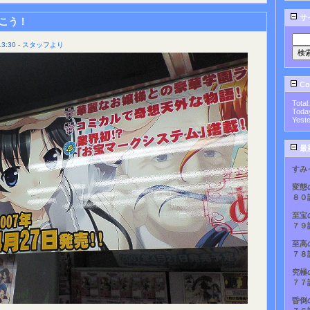
サ
こう！
3:30 - スタッフより
Cou
Total
Toda
Yest
最
すみ
変態
８０
至宝
７９
至高
７８
究極
７７
昏倒