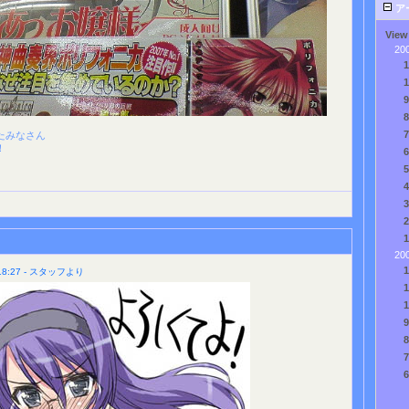
ア
View
20
たみなさん
！
20
8:27 - スタッフより