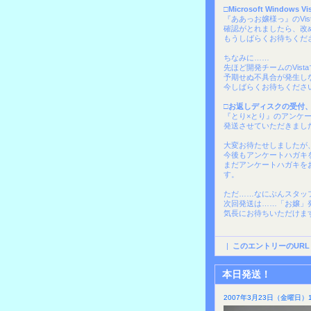
□Microsoft Windows
『ああっお嬢様っ』のVi
確認がとれましたら、改
もうしばらくお待ちくだ
ちなみに……
先ほど開発チームのVis
予期せぬ不具合が発生し
今しばらくお待ちくださ
□お返しディスクの受付
『とり×とり』のアンケ
発送させていただきまし
大変お待たせしましたが
今後もアンケートハガキ
まだアンケートハガキを
す。
ただ……なにぶんスタッ
次回発送は……「お嬢」
気長にお待ちいただけま
|
このエントリーのURL
本日発送！
2007年3月23日（金曜日）1