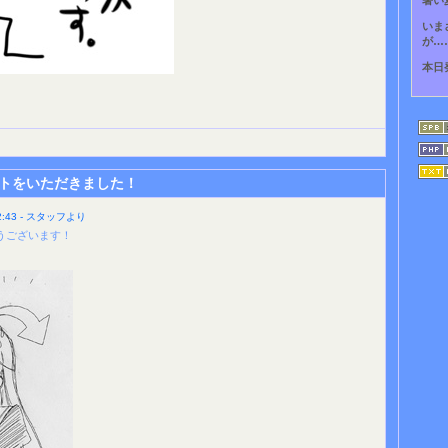
暑い
いま
が…
本日
トをいただきました！
:43 - スタッフより
うございます！