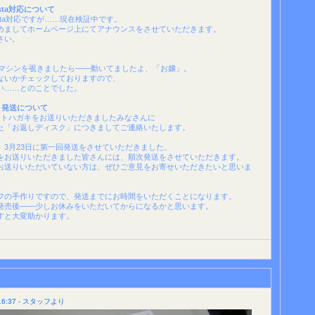
 Vista対応について
sta対応ですが……現在検証中です。
めましてホームページ上にてアナウンスをさせていただきます。
さい。
taマシンを覗きましたら――動いてましたよ、「お嬢」。
ないかチェックしておりますので、
い……とのことでした。
、発送について
ートハガキをお送りいただきましたみなさんに
た「お返しディスク」につきましてご連絡いたします。
、3月23日に第一回発送をさせていただきました。
をお送りいただきました皆さんには、順次発送をさせていただきます。
お送りいただいていない方は、ぜひご意見をお寄せいただきたいと思いま
フの手作りですので、発送までにお時間をいただくことになります。
発売後――少しお休みをいただいてからになるかと思います。
すと大変助かります。
6:37 - スタッフより