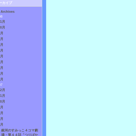
ーカイブ
 Archives
08
11月
10月
9月
8月
7月
6月
5月
4月
3月
2月
1月
07
12月
11月
10月
9月
8月
7月
6月
銀河のすみっこ４コマ劇
場・第４４話「つりばか