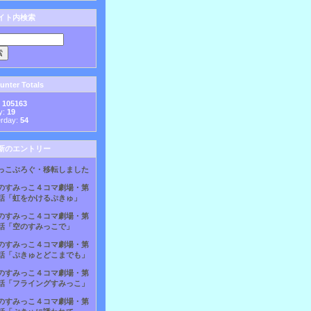
イト内検索
nter Totals
:
105163
y:
19
erday:
54
新のエントリー
っこぶろぐ・移転しました
のすみっこ４コマ劇場・第
話「虹をかけるぷきゅ」
のすみっこ４コマ劇場・第
話「空のすみっこで」
のすみっこ４コマ劇場・第
話「ぷきゅとどこまでも」
のすみっこ４コマ劇場・第
話「フライングすみっこ」
のすみっこ４コマ劇場・第