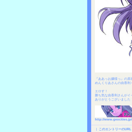
『ああっお嬢様っ』の原
めんくりあさんの由香利
エロす！
勝ち気な由香利さんがイ
ありがとうございました
http://www.geocities.jp
|
このエントリーのURL