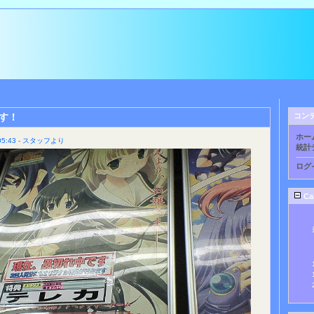
す！
コン
ホー
5:43 - スタッフより
統計
ログ
Ca