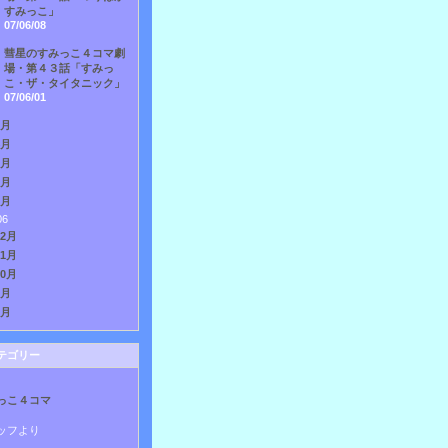
すみっこ」
07/06/08
彗星のすみっこ４コマ劇
場・第４３話「すみっ
こ・ザ・タイタニック」
07/06/01
5月
4月
3月
2月
1月
06
12月
11月
10月
9月
8月
テゴリー
っこ４コマ
ッフより