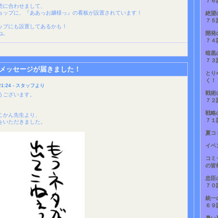
７６
売に合わせまして、
ョップに、『ああっお嬢様っ』の看板が設置されています！
絶望
７５
ップにも設置してあるかも！
ね。
開発
７４
暗黒
７３
メッセージが届きました！
とり
く！
1:24 - スタッフより
戦術
うございます。
７２
戦略
こかん先生より、
７１
をいただきました。
夏コ
イベ
コミ
の皆
忠臣
７０
統一
６９