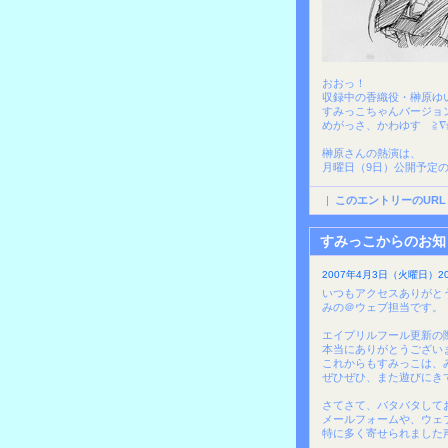
おおっ！
収録中の香織役・榊原ゆ
すみっこちゃんバージョン
めがっさ、かわゆす ≧∇
榊原さんの熱演は、
月曜日（9日）公開予定
|
このエントリーのURL
すみっこからのお知
2007年4月3日（火曜日）20
いつもアクセスありがと
みの＠ウェブ担当です。
エイプリルフール更新の
本当にありがとうござい
これからもすみっこは、
ぜひぜひ、また遊びにきて
さてさて、バタバタして
メールフォームや、ウェ
特に多く寄せられました