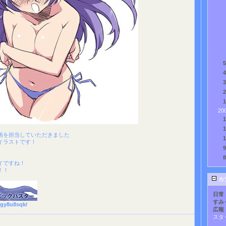
20
画を担当していただきました
イラストです！
イですね！
！！
カ
日常
すみ
/gy8u8sqk/
広報
スタ