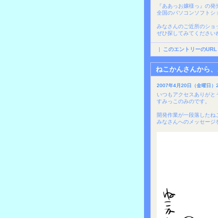
『ああっお嬢様っ』の発
全国のパソコンソフトシ
みなさんのご近所のショ
ぜひ探してみてください
|
このエントリーのURL
ねこかんさんから、
2007年4月20日（金曜日）2
いつもアクセスありがと
すみっこのみのです。
開発作業が一段落したね
みなさんへのメッセージ