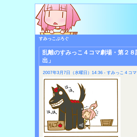
すみっこぶろぐ
乱離のすみっこ４コマ劇場・第２８
出」
2007年3月7日（水曜日）14:36 - すみっこ４コマ