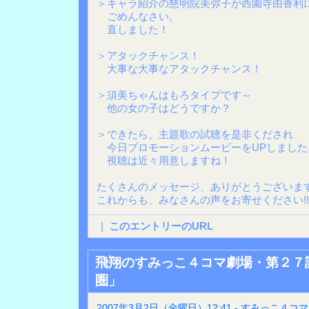
＞キャラ紹介の慈明院美弥子が西園寺由香利
ごめんなさい。
直しました！
＞アタックチャンス！
大事な大事なアタックチャンス！
＞須美ちゃんはもろタイプです～
他の女の子はどうですか？
＞できたら、主題歌の試聴を是非くだされ
今日プロモーションムービーをUPしました
視聴は近々用意しますね！
たくさんのメッセージ、ありがとうございま
これからも、みなさんの声をお寄せください!!
|
このエントリーのURL
飛翔のすみっこ４コマ劇場・第２７
圏」
2007年3月2日（金曜日）12:41 - すみっこ４コマ