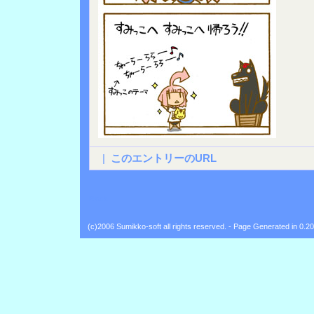
|
このエントリーのURL
Back
(c)2006 Sumikko-soft all rights reserved. - Page Generated in 0.2