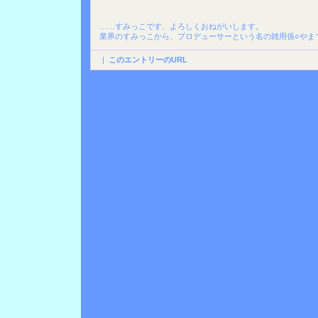
……すみっこです、よろしくおねがいします。
業界のすみっこから、プロデューサーという名の雑用係○やま
|
このエントリーのURL
Back