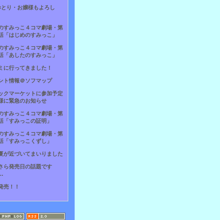
×とり・お嬢様もよろし
のすみっこ４コマ劇場・第
話「はじめのすみっこ」
のすみっこ４コマ劇場・第
話「あしたのすみっこ」
ミに行ってきました！
ント情報＠ソフマップ
ックマーケットに参加予定
様に緊急のお知らせ
のすみっこ４コマ劇場・第
話「すみっこの証明」
のすみっこ４コマ劇場・第
話「すみっこくずし」
夏が近づいてまいりました
さら発売日の話題です
…
発売！！