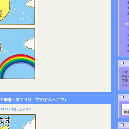
20
カ
日常
すみ
広報
スタ
サ
マ劇場・第７９話「空のすみっこで」
16:14 - すみっこ４コマ
Cou