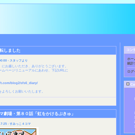
転しました
コン
ホー
0:00 - スタッフより
統計
」にお越しいただき、ありがとうございます。
ームページリニューアルにあわせ、下記URLに
ログ
t.com/blog2/sfs6_diary/
Ca
をよろしくお願いいたします。
マ劇場・第８０話「虹をかけるぷきゅ」
7:25 - すみっこ４コマ