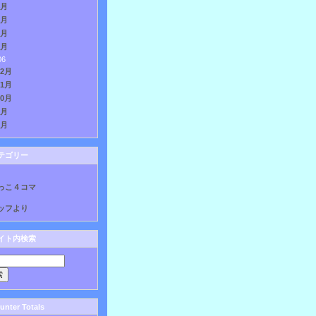
4月
3月
2月
1月
06
12月
11月
10月
9月
8月
テゴリー
っこ４コマ
ッフより
イト内検索
nter Totals