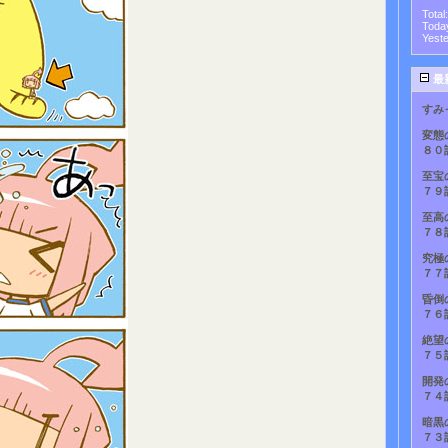
Total
Toda
Yest
最
すみ
変態
８０
至宝
７９
至高
７８
究極
７７
昏倒
７６
絶望
７５
開発
７４
暗黒
７３