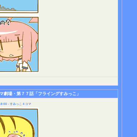
マ劇場・第７７話「フライングすみっこ」
8:00 - すみっこ４コマ