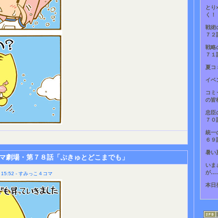
とり
く！
戦術
７２
戦略
７１
夏コ
イベ
コミ
の皆
忠臣
７０
統一
６９
暑い
マ劇場・第７８話「ぷきゅとどこまでも」
いま
が…
15:52 - すみっこ４コマ
本日