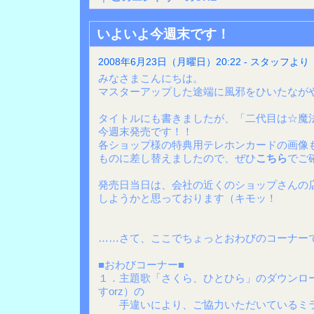
いよいよ今週末です！
2008年6月23日（月曜日）20:22 - スタッフより
みなさまこんにちは。
マスターアップした途端に風邪をひいたながや
タイトルにも書きましたが、「二代目は☆魔
今週末発売です！！
各ショップ様の特典用テレホンカードの画像
ものに差し替えましたので、ぜひ
こちら
でご
発売日当日は、会社の近くのショップさんの
しようかと思っております（キモッ！
……さて、ここでちょっとおわびのコーナー
■おわびコーナー■
１．主題歌「さくら、ひとひら」のダウンロ
すorz）の
手違いにより、ご協力いただいているミラ