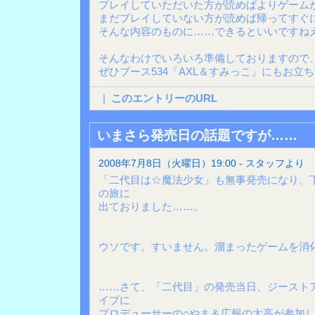
プレイしていただいた方が読めばよりゲーム
まだプレイしていない方が読めば帰ってすぐ
そんな内容のものに……できるといいですね
そんなわけでいろいろ準備しておりますので
ぜひブース534「AXL＆すみっこ」にもお立
|
このエントリーのURL
いまさら発売日の話題ですが……
2008年7月8日（火曜日）19:00 - スタッフより
「二代目は☆魔法少女」も無事発売になり、
の旅に
出ておりました……。
ウソです。すいません。溜まったゲームを消
……さて、「二代目」の発売当日、ジースト
イブに
プロデューサーの○やま＆広報の太高が参加