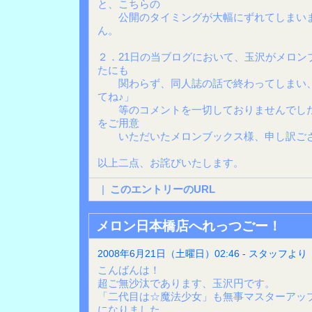
と、こちらの
公開のタイミングが大幅にずれてしまいま
ん。
２．21日の当ブログにおいて、玉沢がメロン
たにも
関わらず、同人誌の話で終わってしまい、
てね♪」
等のコメントを一切しておりませんでした
をご用意
いただいたメロンブックス様、申し訳ござ
以上二点、お詫びいたします。
|
このエントリーのURL
メロン日本橋店へれっつごー！
2008年6月21日（土曜日）02:46 - スタッフより
こんばんは！
超ご無沙汰であります、玉沢円です。
「二代目は☆魔法少女」も無事マスターアッ
になりました。