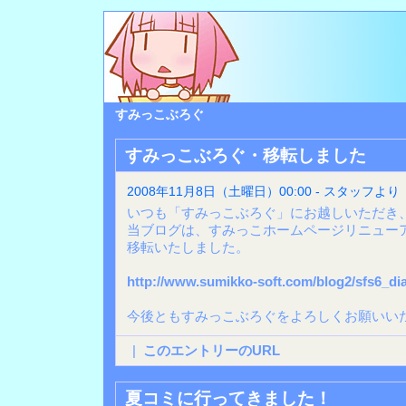
すみっこぶろぐ
すみっこぶろぐ・移転しました
2008年11月8日（土曜日）00:00 - スタッフより
いつも「すみっこぶろぐ」にお越しいただき
当ブログは、すみっこホームページリニューア
移転いたしました。
http://www.sumikko-soft.com/blog2/sfs6_dia
今後ともすみっこぶろぐをよろしくお願いい
|
このエントリーのURL
夏コミに行ってきました！