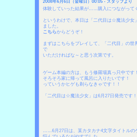
2008年6月6日（金曜日）00:05 - スタッフより
体験していった結果が……購入につながって
というわけで、本日は「二代目は☆魔法少女」
ました。
こちら
からどうぞ！
まずはこちらをプレイして、「二代目」の世
で
いただければな～と思う次第です。
ゲーム本編の方は、もう修羅場真っ只中です
そろそろ家に帰って風呂に入りたいです！
っていうかヒゲも剃らなきゃです！！
「二代目は☆魔法少女」は6月27日発売です
……6月27日は、某カタカナ4文字タイトル
悩んでいるながやすでした。