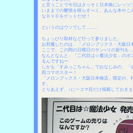
と言うことで今日はさっそく日本橋にレッツ
いままでの鬱憤を晴らすべく、あんな本やこ
なＤＶＤをゲットだぜ！
というのはウソでして……。
ちょっぴり取材など行って参りました。
お邪魔したのは、「メロンブックス・大阪日
ここで、この間の日曜日のサン○リの新刊を
なんとなんと、「二代目は☆魔法少女」のポ
るんですねー
しかも「すみっこちゃん」でおなじみの、「
四コマポスター！
「メロンブックス・大阪日本橋店」限定の、
す。
とりあえず、↓に一コマ目だけ掲載しておき