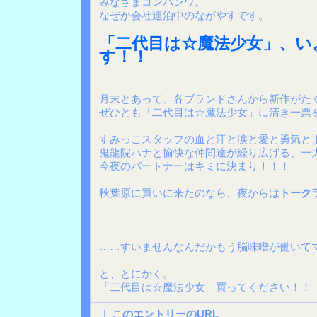
みなさまコンバンワ。
なぜか会社連泊中のながやすです。
「二代目は☆魔法少女」、い
す！！
月末とあって、各ブランドさんから新作がた
ぜひとも「二代目は☆魔法少女」に清き一票
すみっこスタッフの血と汗と涙と愛と勇気と
鬼龍院ハナと愉快な仲間達が繰り広げる、一
今夜のパートナーはキミに決まり！！！
秋葉原に買いに来たのなら、夜からは
トーク
……すいませんなんだかもう脳味噌が働いて
と、とにかく。
「二代目は☆魔法少女」買ってください！！
|
このエントリーのURL