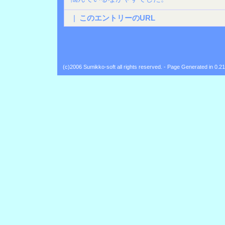
|
このエントリーのURL
(c)2006 Sumikko-soft all rights reserved. - Page Generated in 0.2