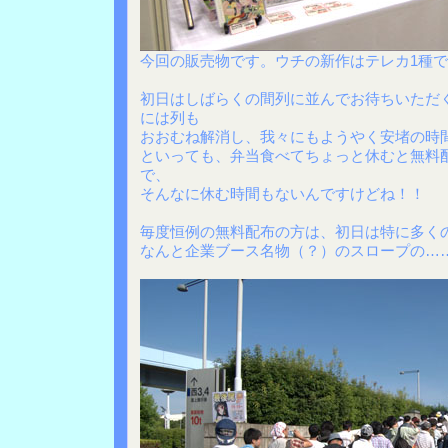
今回の販売物です。ウチの新作はテレカ1種ですが
初日はしばらくの間列に並んでお待ちいただ
には列も
おおむね解消し、我々にもようやく安堵の時
といっても、弁当食べてちょっと休むと無料
で、
そんなに休む時間もないんですけどね！！
毎度恒例の無料配布の方は、初日は特に多く
なんと企業ブース名物（？）のスロープの…