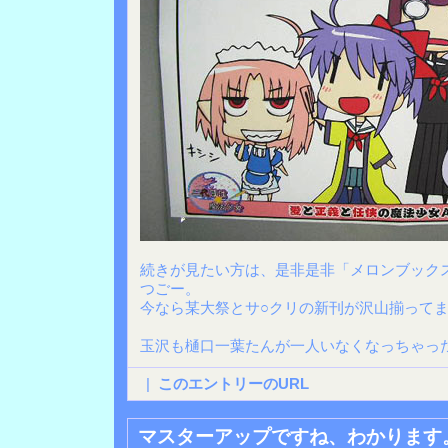
続きが見たい方は、是非是非「メロンブック
つごー。
今なら某大祭とサ○クリの新刊が沢山揃ってま
玉沢も樋口一葉たんが一人いなくなっちゃっ
|
このエントリーのURL
マスターアップですね、わかります