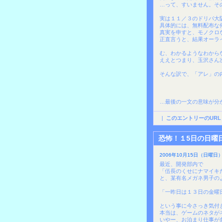
…って、すいません。そ
実は１１／３のドリパ大
具体的には、無料配布な
真実を申すと、モノクロ
正直言うと、結果オーラ
む、わかるようなわから
ええとつまり、玉沢さん
そんな訳で、「アレ」の
…最後の一文の意味が分
|
このエントリーのURL
恐怖！１5日の日曜
2006年10月15日（日曜日）0
最近、開発部内で
「伍長のくせにナマイキ
と、某有名メガネ男子の
「一昨日は１３日の金曜
という事に今さっき気付
本当は、ゲームのネタが
いやー、お泊まり仕事が