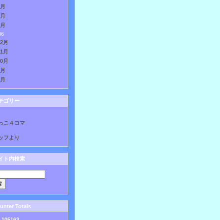
3月
2月
1月
06
12月
11月
10月
9月
8月
テゴリー
っこ４コマ
ッフより
イト内検索
nter Totals
:
105163