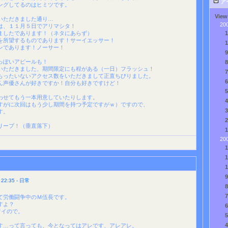
ア
ングしてるのはヒミツです。
View
いただきました通り…
20
は、１１月５日でアリマシタ！
ましたであります！（ネタにあらず）
を所望するものであります！サーイエッサー！
ンであります！ノーサー！
っぽいアピールも！
いただきました、期間限定にも程がある（一日）フラッシュ！
もったいないアクセス数をいただきまして正直ちびりました。
ん声優さんが好きですか！自分も好きですけど！
わせてもう一本用意していたりします。
すがに次回はもう少し期間を持つ予定ですがｗ）ですので、
す。
リープ！（垂直落下）
20
2:35 - 日常
て労働闘争中のＭ伍長です。
すよ？
ワイので。
す…って言っても、今となってはアレです、アレアレ。