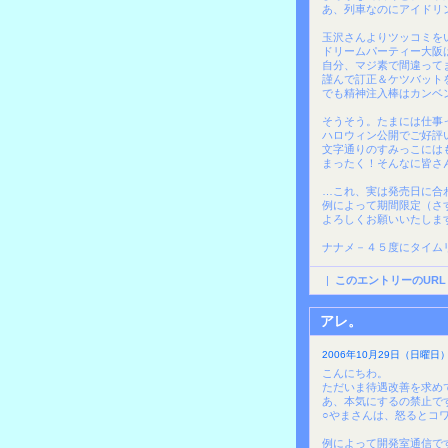
あ、列車なのにアイドリ
玉沢さんよりツッコミを
ドリームパーティー大阪
自分、マジ素で間違って
謹んで訂正＆ケツバット
でも精神注入棒はカンベ
そうそう。たまには仕事
ハロウィン公開でご好評
文字通りのすみっこには
まったく！そんなに皆さ
…これ、実は発売日に合
例によって期間限定（さ
よろしくお願いいたしま
ナナメ－４５度にタイム
|
このエントリーのURL
アレ。
2006年10月29日（日曜日）2
こんにちわ。
ただいま待遇改善を求め
あ、本気にするの禁止で
○やまさんは、怒るとコ
例によって開発室通信で