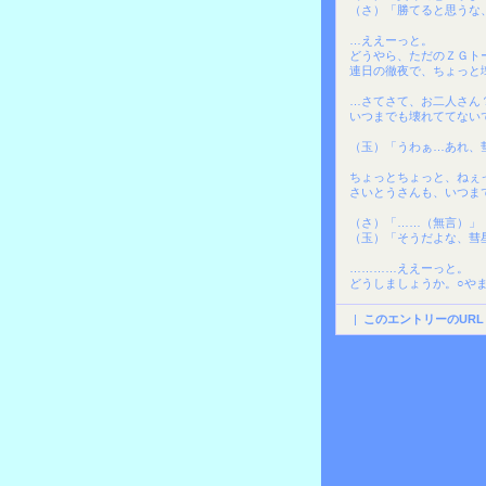
（さ）「勝てると思うな
…ええーっと。
どうやら、ただのＺＧト
連日の徹夜で、ちょっと
…さてさて、お二人さん
いつまでも壊れててない
（玉）「うわぁ…あれ、
ちょっとちょっと、ねぇ
さいとうさんも、いつま
（さ）「……（無言）」
（玉）「そうだよな、彗
…………ええーっと。
どうしましょうか。○や
|
このエントリーのURL