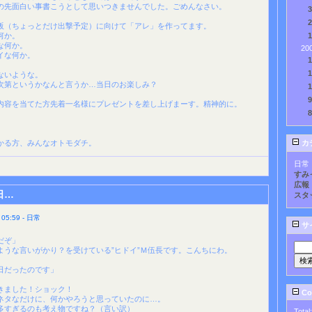
の先面白い事書こうとして思いつきませんでした。ごめんなさい。
阪（ちょっとだけ出撃予定）に向けて「アレ」を作ってます。
何か。
な何か。
20
イな何か。
ないような。
次第というかなんと言うか…当日のお楽しみ？
内容を当てた方先着一名様にプレゼントを差し上げまーす。精神的に。
かる方、みんなオトモダチ。
カ
日常
すみ
広報
日…
スタ
5:59 - 日常
サ
だぞ」
ような言いがかり？を受けている”ヒドイ”Ｍ伍長です。こんちにわ。
日だったのです」
きました！ショック！
Cou
ネタなだけに、何かやろうと思っていたのに…。
多すぎるのも考え物ですね？（言い訳）
Total