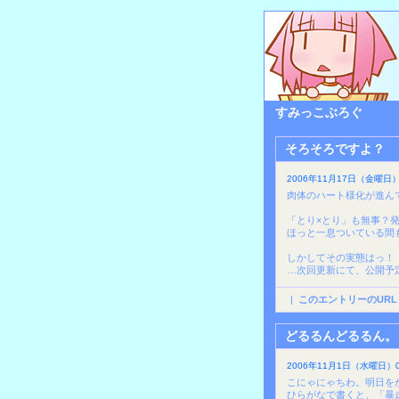
すみっこぶろぐ
そろそろですよ？
2006年11月17日（金曜日）1
肉体のハート様化が進ん
「とり×とり」も無事？
ほっと一息ついている間
しかしてその実態はっ！
…次回更新にて、公開予
|
このエントリーのURL
どるるんどるるん。
2006年11月1日（水曜日）09
こにゃにゃちわ。明日を
ひらがなで書くと、「暴