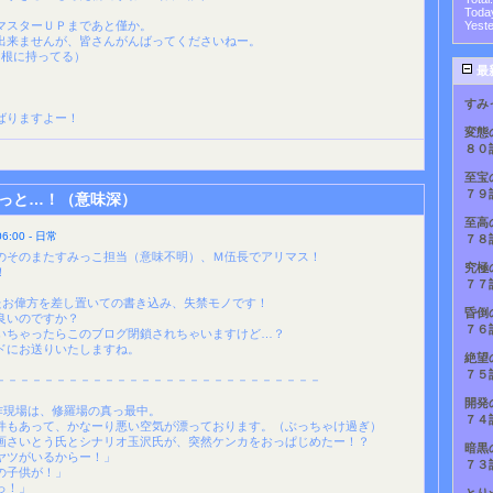
Toda
マスターＵＰまであと僅か。
Yest
出来ませんが、皆さんがんばってくださいねー。
と根に持ってる）
最
すみ
ばりますよー！
変態
８０
至宝
７９
っと…！（意味深）
至高
:00 - 日常
７８
のそのまたすみっこ担当（意味不明）、Ｍ伍長でアリマス！
究極
！
７７
たお偉方を差し置いての書き込み、失禁モノです！
昏倒
良いのですか？
７６
いちゃったらこのブログ閉鎖されちゃいますけど…？
ドにお送りいたしますね。
絶望
７５
－－－－－－－－－－－－－－－－－－－－－－－－－－－
。
開発
作現場は、修羅場の真っ最中。
７４
件もあって、かなーり悪い空気が漂っております。（ぶっちゃけ過ぎ）
画さいとう氏とシナリオ玉沢氏が、突然ケンカをおっぱじめたー！？
暗黒
ヤツがいるからー！」
７３
の子供が！」
っ！」