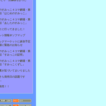
×とり・お嬢様もよろし
のすみっこ４コマ劇場・第
話「はじめのすみっこ」
のすみっこ４コマ劇場・第
話「あしたのすみっこ」
ミに行ってきました！
ント情報＠ソフマップ
ックマーケットに参加予定
様に緊急のお知らせ
のすみっこ４コマ劇場・第
話「すみっこの証明」
のすみっこ４コマ劇場・第
話「すみっこくずし」
夏が近づいてまいりました
さら発売日の話題です
…
発売！！