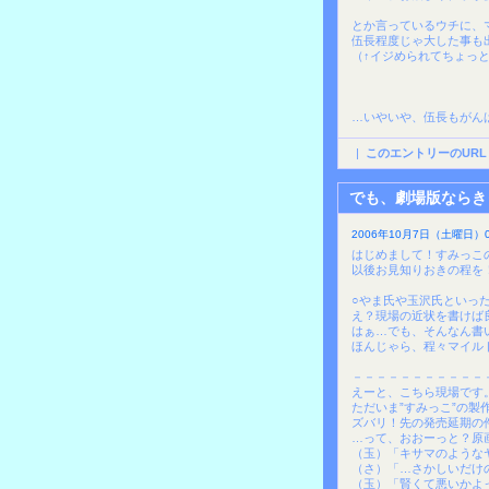
とか言っているウチに、
伍長程度じゃ大した事も
（↑イジめられてちょっ
…いやいや、伍長もがん
|
このエントリーのURL
でも、劇場版ならき
2006年10月7日（土曜日）06
はじめまして！すみっこ
以後お見知りおきの程を
○やま氏や玉沢氏といっ
え？現場の近状を書けば
はぁ…でも、そんなん書
ほんじゃら、程々マイル
－－－－－－－－－－－
えーと、こちら現場です
ただいま”すみっこ”の製
ズバリ！先の発売延期の
…って、おおーっと？原
（玉）「キサマのような
（さ）「…さかしいだけ
（玉）「賢くて悪いかよ