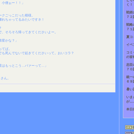
とり
、小僧ぉー！！」
く！
戦術
ークごっこだった模様。
７２
壊れちゃってるみたいですネ！
戦略
？
７１
で、そろそろ帰ってきてくださいよー。
夏コ
彗星かな？」
イベ
ってば。
コミ
でも死んでないで起きてくださいって。おいコラ？
の皆
忠臣
星はもっとこう…バァーって…」
７０
統一
まさん。
６９
暑い
いま
が…
本日