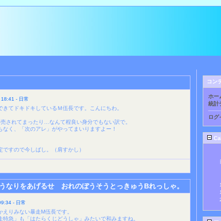
コン
ホー
8:41 - 日常
統計
できてドキドキしているＭ伍長です。こんにちわ。
ログ
発売されてまったり…なんて程良い身分でもない訳で。
もなく、「次のアレ」がやってまいりますよー！
Ca
定ですので今しばし。（肩すかし）
うなりをあげるせ おれのぼうそうとっきゅうBれっしゃ。
:34 - 日常
かえりみない暴走M伍長です。
走特急」も「はたらくじどうしゃ」みたいで和みますね。