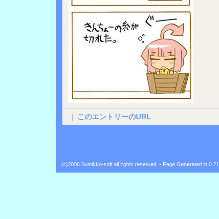
|
このエントリーのURL
Back
(c)2006 Sumikko-soft all rights reserved. - Page Generated in 0.2