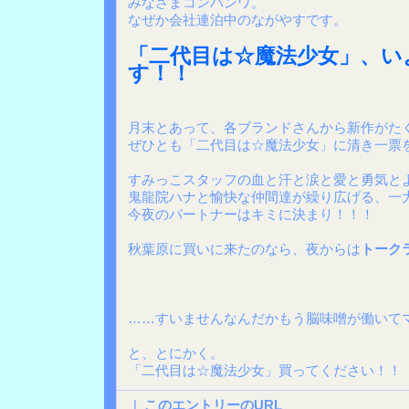
みなさまコンバンワ。
なぜか会社連泊中のながやすです。
「二代目は☆魔法少女」、い
す！！
月末とあって、各ブランドさんから新作がた
ぜひとも「二代目は☆魔法少女」に清き一票
すみっこスタッフの血と汗と涙と愛と勇気と
鬼龍院ハナと愉快な仲間達が繰り広げる、一
今夜のパートナーはキミに決まり！！！
秋葉原に買いに来たのなら、夜からは
トーク
……すいませんなんだかもう脳味噌が働いて
と、とにかく。
「二代目は☆魔法少女」買ってください！！
|
このエントリーのURL