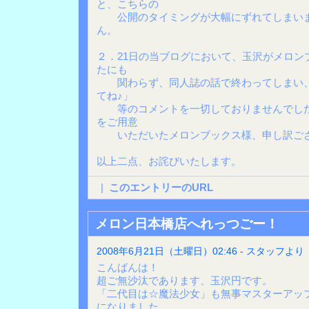
と、こちらの
公開のタイミングが大幅にずれてしまいま
ん。
２．21日の当ブログにおいて、玉沢がメロン
たにも
関わらず、同人誌の話で終わってしまい、
てね♪」
等のコメントを一切しておりませんでした
をご用意
いただいたメロンブックス様、申し訳ござ
以上二点、お詫びいたします。
|
このエントリーのURL
メロン日本橋店へれっつごー！
2008年6月21日（土曜日）02:46 - スタッフより
こんばんは！
超ご無沙汰であります、玉沢円です。
「二代目は☆魔法少女」も無事マスターアッ
になりました。