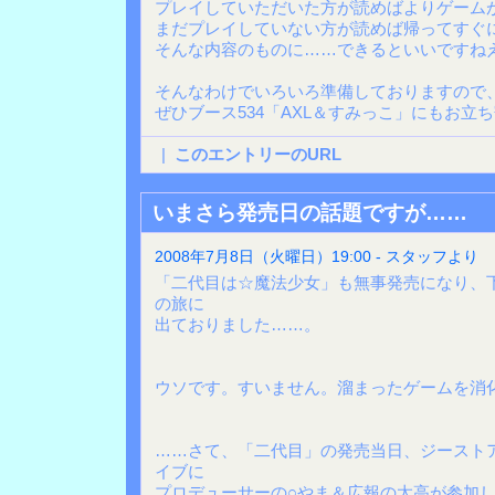
プレイしていただいた方が読めばよりゲーム
まだプレイしていない方が読めば帰ってすぐ
そんな内容のものに……できるといいですね
そんなわけでいろいろ準備しておりますので
ぜひブース534「AXL＆すみっこ」にもお立
|
このエントリーのURL
いまさら発売日の話題ですが……
2008年7月8日（火曜日）19:00 - スタッフより
「二代目は☆魔法少女」も無事発売になり、
の旅に
出ておりました……。
ウソです。すいません。溜まったゲームを消
……さて、「二代目」の発売当日、ジースト
イブに
プロデューサーの○やま＆広報の太高が参加