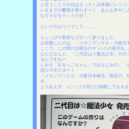
と言うことで今日はさっそく日本橋にレッツ
いままでの鬱憤を晴らすべく、あんな本やこ
なＤＶＤをゲットだぜ！
というのはウソでして……。
ちょっぴり取材など行って参りました。
お邪魔したのは、「メロンブックス・大阪日
ここで、この間の日曜日のサン○リの新刊を
なんとなんと、「二代目は☆魔法少女」のポ
るんですねー
しかも「すみっこちゃん」でおなじみの、「
四コマポスター！
「メロンブックス・大阪日本橋店」限定の、
す。
とりあえず、↓に一コマ目だけ掲載しておき