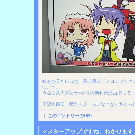
続きが見たい方は、是非是非「メロンブック
つごー。
今なら某大祭とサ○クリの新刊が沢山揃ってま
玉沢も樋口一葉たんが一人いなくなっちゃっ
|
このエントリーのURL
マスターアップですね、わかります