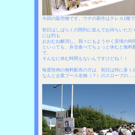
今回の販売物です。ウチの新作はテレカ1種ですが
初日はしばらくの間列に並んでお待ちいただ
には列も
おおむね解消し、我々にもようやく安堵の時
といっても、弁当食べてちょっと休むと無料
で、
そんなに休む時間もないんですけどね！！
毎度恒例の無料配布の方は、初日は特に多く
なんと企業ブース名物（？）のスロープの…