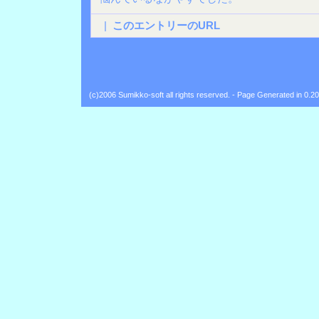
|
このエントリーのURL
(c)2006 Sumikko-soft all rights reserved. - Page Generated in 0.2