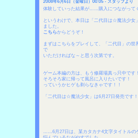
2008年6月6日（金曜日）00:05 - スタッフより
体験していった結果が……購入につながって
というわけで、本日は「二代目は☆魔法少女」
ました。
こちら
からどうぞ！
まずはこちらをプレイして、「二代目」の世
で
いただければな～と思う次第です。
ゲーム本編の方は、もう修羅場真っ只中です
そろそろ家に帰って風呂に入りたいです！
っていうかヒゲも剃らなきゃです！！
「二代目は☆魔法少女」は6月27日発売です
……6月27日は、某カタカナ4文字タイトル
悩んでいるながやすでした。