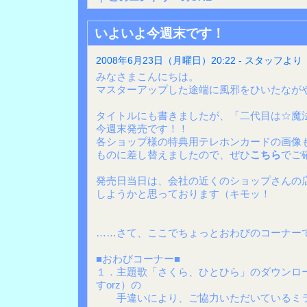
いよいよ今週末です！
2008年6月23日（月曜日）20:22 - スタッフより
みなさまこんにちは。
マスターアップした途端に風邪をひいたながや
タイトルにも書きましたが、「二代目は☆魔
今週末発売です！！
各ショップ様の特典用テレホンカードの画像
ものに差し替えましたので、ぜひ
こちら
でご
発売日当日は、会社の近くのショップさんの
しようかと思っております（キモッ！
……さて、ここでちょっとおわびのコーナー
■おわびコーナー■
１．主題歌「さくら、ひとひら」のダウンロ
すorz）の
手違いにより、ご協力いただいているミラ