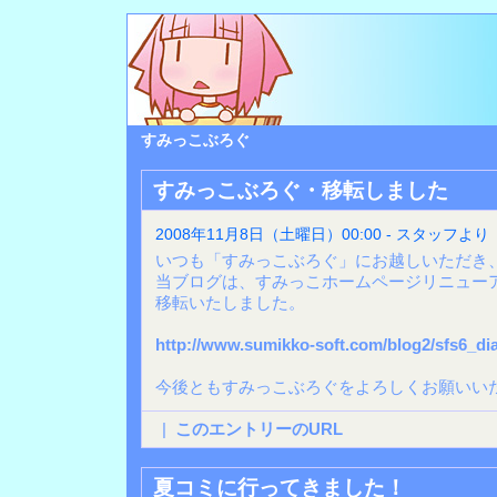
すみっこぶろぐ
すみっこぶろぐ・移転しました
2008年11月8日（土曜日）00:00 - スタッフより
いつも「すみっこぶろぐ」にお越しいただき
当ブログは、すみっこホームページリニューア
移転いたしました。
http://www.sumikko-soft.com/blog2/sfs6_dia
今後ともすみっこぶろぐをよろしくお願いい
|
このエントリーのURL
夏コミに行ってきました！