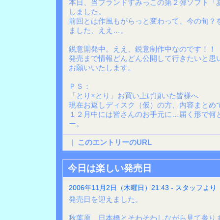
本日、当ブランドすみっこの第２弾ソフト「
しました。
前回とは作風もがらっと変わって、今の旬？
ました、ええ…。
鋭意開発中。ええ、鋭意制作中なのです！！
発売まで情報どんどん公開して行きたいと思
お願いいたします。
ＰＳ：
「とり×とり」お買い上げ頂いた皆様へ
現在お返しディスク（仮）の方、内容まとめ
１２月中には皆さんのお手元に…届く形で何
ー。
|
このエントリーのURL
今日は楽しい発売日
2006年11月2日（木曜日）21:43 - スタッフより
発売日を迎えました。
秋葉原、日本橋とそわそわしながら見て参り