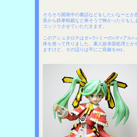
そろそろ開発中の裏話などをしたいなーとか
長から鉄拳制裁など来そうで怖かったりもし
コッソリさせていただきます。
このアシュタロテはタ○ラ○ミーの○テ○アル○
体を使って作りました。素人故表面処理とか
ますけど、その辺りは平にご容赦をorz。