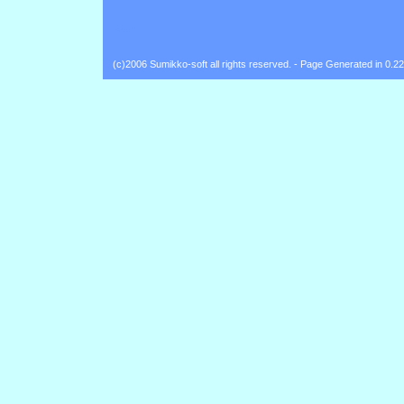
Back
(c)2006 Sumikko-soft all rights reserved. - Page Generated in 0.2