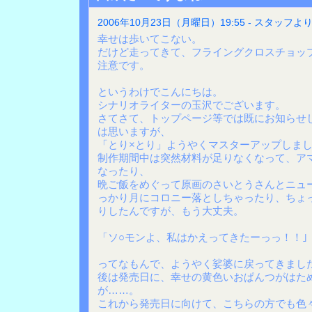
2006年10月23日（月曜日）19:55 - スタッフよ
幸せは歩いてこない。
だけど走ってきて、フライングクロスチョッ
注意です。
というわけでこんにちは。
シナリオライターの玉沢でございます。
さてさて、トップページ等では既にお知らせ
は思いますが、
「とり×とり」ようやくマスターアップしま
制作期間中は突然材料が足りなくなって、ア
なったり、
晩ご飯をめぐって原画のさいとうさんとニュ
っかり月にコロニー落としちゃったり、ちょ
りしたんですが、もう大丈夫。
「ソ○モンよ、私はかえってきたーっっ！！｣
ってなもんで、ようやく娑婆に戻ってきまし
後は発売日に、幸せの黄色いおぱんつがはた
が……。
これから発売日に向けて、こちらの方でも色