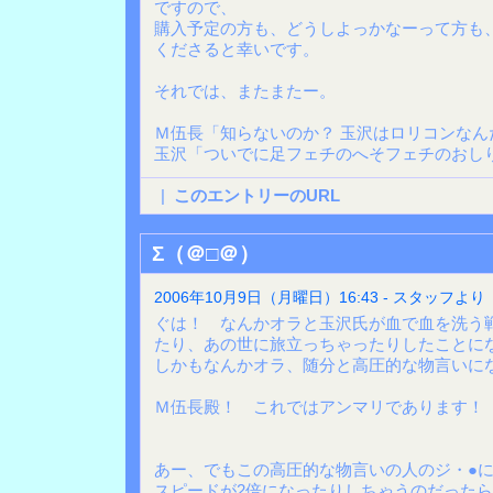
ですので、
購入予定の方も、どうしよっかなーって方も
くださると幸いです。
それでは、またまたー。
Ｍ伍長「知らないのか？ 玉沢はロリコンなん
玉沢「ついでに足フェチのへそフェチのおし
|
このエントリーのURL
Σ（＠□＠）
2006年10月9日（月曜日）16:43 - スタッフより
ぐは！ なんかオラと玉沢氏が血で血を洗う
たり、あの世に旅立っちゃったりしたことに
しかもなんかオラ、随分と高圧的な物言いに
Ｍ伍長殿！ これではアンマリであります！
あー、でもこの高圧的な物言いの人のジ・●に
スピードが2倍になったりしちゃうのだった