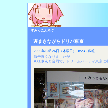
すみっこぶろぐ
遅まきながらドリパ東京
2006年10月26日（木曜日）18:23 - 広報
報告遅くなりましたが
AXLさん
と合同で、ドリームパーティ東京に