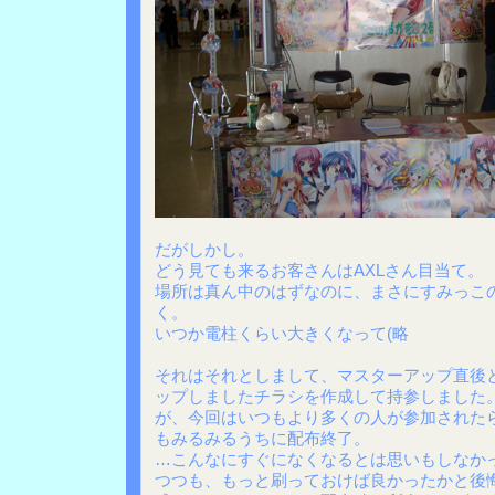
だがしかし。
どう見ても来るお客さんはAXLさん目当て。
場所は真ん中のはずなのに、まさにすみっこ
く。
いつか電柱くらい大きくなって(略
それはそれとしまして、マスターアップ直後
ップしましたチラシを作成して持参しました
が、今回はいつもより多くの人が参加された
もみるみるうちに配布終了。
…こんなにすぐになくなるとは思いもしなか
つつも、もっと刷っておけば良かったかと後悔