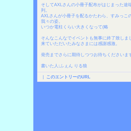
そしてAXLさんの小冊子配布がはじまった途
列。
AXLさんが小冊子を配るかたわら、すみっこ
我々の姿。
いつか電柱くらい大きくなって(略
そんなこんなでイベントも無事に終了致しま
来ていただいたみなさまには感謝感激。
発売までさらに期待しつつお待ちくださいま
書いた人:ふぇん りる狼
|
このエントリーのURL
Back