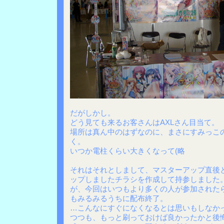
だがしかし。
どう見ても来るお客さんはAXLさん目当て。
場所は真ん中のはずなのに、まさにすみっこ
く。
いつか電柱くらい大きくなって(略
それはそれとしまして、マスターアップ直後
ップしましたチラシを作成して持参しました
が、今回はいつもより多くの人が参加された
もみるみるうちに配布終了。
…こんなにすぐになくなるとは思いもしなか
つつも、もっと刷っておけば良かったかと後悔