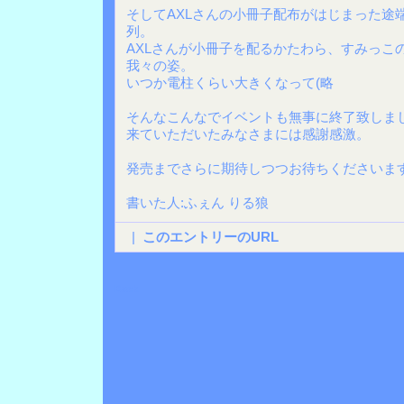
そしてAXLさんの小冊子配布がはじまった途
列。
AXLさんが小冊子を配るかたわら、すみっこ
我々の姿。
いつか電柱くらい大きくなって(略
そんなこんなでイベントも無事に終了致しま
来ていただいたみなさまには感謝感激。
発売までさらに期待しつつお待ちくださいま
書いた人:ふぇん りる狼
|
このエントリーのURL
Back