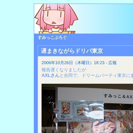
すみっこぶろぐ
遅まきながらドリパ東京
2006年10月26日（木曜日）18:23 - 広報
報告遅くなりましたが
AXLさん
と合同で、ドリームパーティ東京に