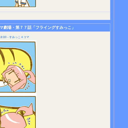
マ劇場・第７７話「フライングすみっこ」
8:00 - すみっこ４コマ