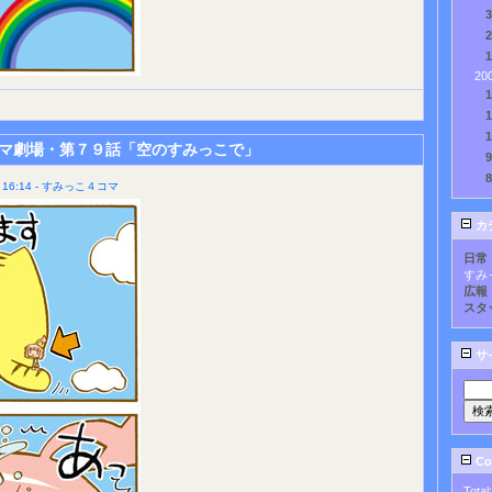
20
マ劇場・第７９話「空のすみっこで」
16:14 - すみっこ４コマ
カ
日常
すみ
広報
スタ
サ
Cou
Total