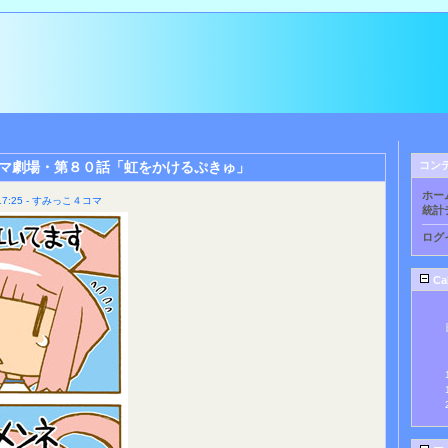
マ劇場・第８０話「虹をかけるぷきゅ」
コン
ホー
7:25 - すみっこ４コマ
統計
ログ
Ca