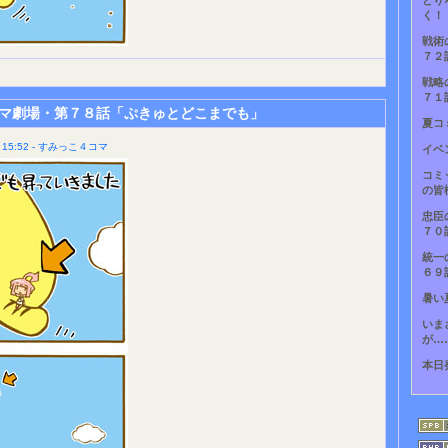
とり
く！
戦術
７２
戦略
７１
マ劇場・第７８話「ぷきゅとどこまでも」
夏コ
15:52 - すみっこ４コマ
イベ
コミ
の皆
忠臣
７０
統一
６９
暑い
いま
が…
本日