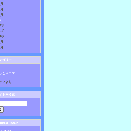
3月
2月
1月
06
12月
11月
10月
9月
8月
テゴリー
っこ４コマ
ッフより
イト内検索
nter Totals
:
105163