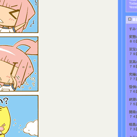
Toda
Yest
最
すみ
変態
８０
至宝
７９
至高
７８
究極
７７
昏倒
７６
絶望
７５
開発
７４
暗黒
７３