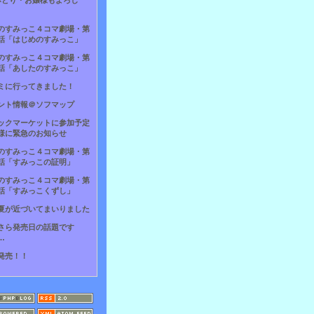
×とり・お嬢様もよろし
のすみっこ４コマ劇場・第
話「はじめのすみっこ」
のすみっこ４コマ劇場・第
話「あしたのすみっこ」
ミに行ってきました！
ント情報＠ソフマップ
ックマーケットに参加予定
様に緊急のお知らせ
のすみっこ４コマ劇場・第
話「すみっこの証明」
のすみっこ４コマ劇場・第
話「すみっこくずし」
夏が近づいてまいりました
さら発売日の話題です
…
発売！！