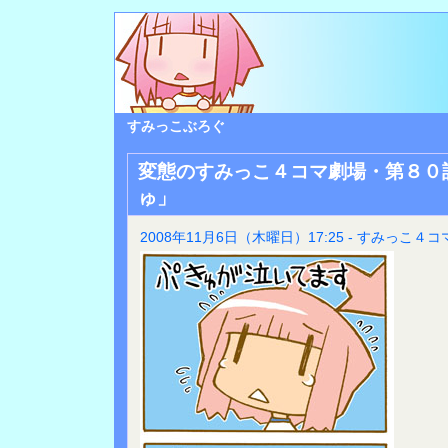
すみっこぶろぐ
変態のすみっこ４コマ劇場・第８０
ゅ」
2008年11月6日（木曜日）17:25 - すみっこ４コ