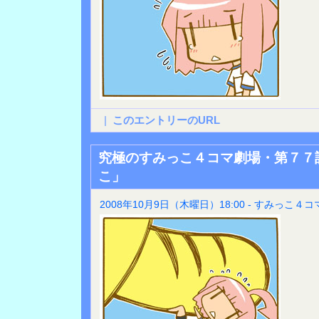
|
このエントリーのURL
究極のすみっこ４コマ劇場・第７７
こ」
2008年10月9日（木曜日）18:00 - すみっこ４コ