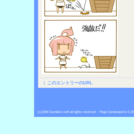
|
このエントリーのURL
(c)2006 Sumikko-soft all rights reserved. - Page Generated in 0.2