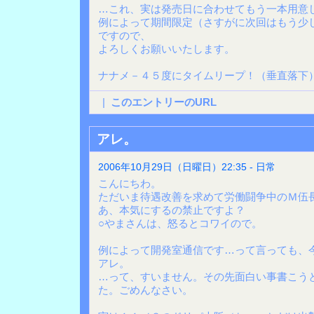
…これ、実は発売日に合わせてもう一本用意
例によって期間限定（さすがに次回はもう少
ですので、
よろしくお願いいたします。
ナナメ－４５度にタイムリープ！（垂直落下
|
このエントリーのURL
アレ。
2006年10月29日（日曜日）22:35 - 日常
こんにちわ。
ただいま待遇改善を求めて労働闘争中のＭ伍
あ、本気にするの禁止ですよ？
○やまさんは、怒るとコワイので。
例によって開発室通信です…って言っても、
アレ。
…って、すいません。その先面白い事書こう
た。ごめんなさい。