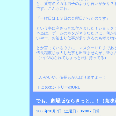
と、某有名メガネ男子のような言いがかり？を
です。こんちにわ。
「一昨日は１３日の金曜日だったのです」
という事に今さっき気付きました！ショック
本当は、ゲームのネタがネタなだけに、何か
いやー、お泊まり仕事が多すぎるのも考え物
とか言っているウチに、マスターＵＰまであ
伍長程度じゃ大した事も出来ませんが、皆さ
（↑イジめられてちょっと根に持ってる）
…いやいや、伍長もがんばりますよー！
|
このエントリーのURL
でも、劇場版ならきっと…！（意味
2006年10月7日（土曜日）06:00 - 日常