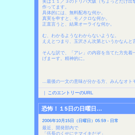
実は１１／３のドリパ大阪（ちょっとだけ出
作ってます。
具体的には、無料配布な何か。
真実を申すと、モノクロな何か。
正直言うと、結果オーライな何か。
む、わかるようなわからないような。
ええとつまり、玉沢さん次第というかなんと
そんな訳で、「アレ」の内容を当てた方先着
げまーす。精神的に。
…最後の一文の意味が分かる方、みんなオト
|
このエントリーのURL
恐怖！１5日の日曜日…
2006年10月15日（日曜日）05:59 - 日常
最近、開発部内で
「伍長のくせにナマイキだぞ」