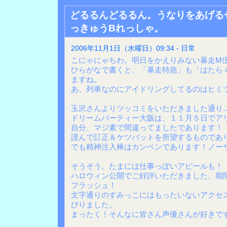
どるるんどるるん。うなりをあげる
っきゅうBれっしゃ。
2006年11月1日（水曜日）09:34 - 日常
こにゃにゃちわ。明日をかえりみない暴走M
ひらがなで書くと、「暴走特急」も「はたら
ますね。
あ、列車なのにアイドリングしてるのはヒミ
玉沢さんよりツッコミをいただきました通り
ドリームパーティー大阪は、１１月５日でア
自分、マジ素で間違ってましたであります！
謹んで訂正＆ケツバットを所望するものであ
でも精神注入棒はカンベンであります！ノー
そうそう。たまには仕事っぽいアピールも！
ハロウィン公開でご好評いただきました、期
フラッシュ！
文字通りのすみっこにはもったいないアクセ
びりました。
まったく！そんなに皆さん声優さんが好きで