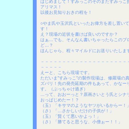
はじめまして！すみっこのそのまたすみっこ
アリマス！
以後お見知りおきの程を！
○やま氏や玉沢氏といったお偉方を差し置い
す！
え？現場の近状を書けば良いのですか？
はぁ…でも、そんなん書いちゃったらこのブ
ど…？
ほんじゃら、程々マイルドにお送りいたしま
－－－－－－－－－－－－－－－－－－－－
－－－－－
えーと、こちら現場です。
ただいま”すみっこ”の製作現場は、修羅場の
ズバリ！先の発売延期の件もあって、かなー
す。（ぶっちゃけ過ぎ）
…って、おおーっと？原画さいとう氏とシナ
おっぱじめたー！？
（玉）「キサマのようなヤツがいるからー！
（さ）「…さかしいだけの子供が！」
（玉）「賢くて悪いかよっ！」
（さ）「勝てると思うな、小僧ぉー！！」