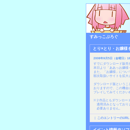
すみっこぶろぐ
とり×とり・お嬢様
2008年9月5日（金曜日）18:
すでにダウンロード販売
本日より「ああっお嬢様
また、「お嬢様」について
順次取扱いサイトを拡大
ダウンロード版というこ
おりますので、この機会
プレイしてみてください
※２作品ともダウンロー
適用済みとなっておりま
必要ありません。
|
このエントリーのURL
イベント情報＠ソフ