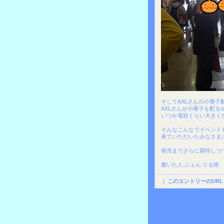
そしてAXLさんの小冊
AXLさんが小冊子を配
いつか電柱くらい大きく
そんなこんなでイベント
来ていただいたみなさま
発売までさらに期待しつ
書いた人:ふぇん りる狼
|
このエントリーのURL