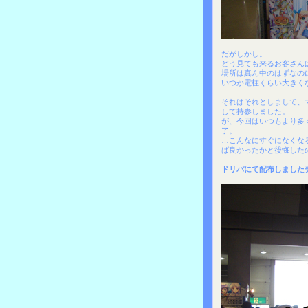
だがしかし。
どう見ても来るお客さんは
場所は真ん中のはずなの
いつか電柱くらい大きく
それはそれとしまして、
して持参しました。
が、今回はいつもより多
了。
…こんなにすぐになくな
ば良かったかと後悔した
ドリパにて配布しました