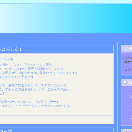
もよろしく！
コン
ホー
27 - 広報
統計
を開始していた「とり×とり」に続き、
っ」のダウンロード販売も開始いたしました！
ログ
は現在NET RIDE様のみの取扱いとなっておりますが、
させていただく予定です。
Ca
とで、価格の方もかなりリーズナブルになって
に、すみっこの礎を築いた（？）これらの作品も
ね！
ド販売バージョンについてはアップデート
すので、アップデートパッチのダウンロードは
マップ