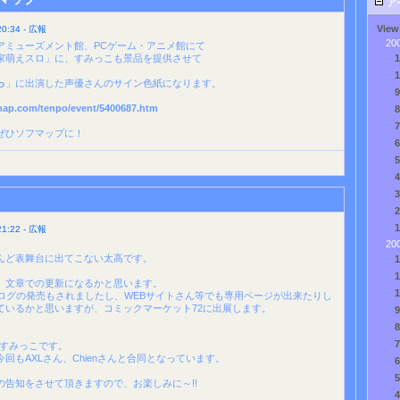
ア
View
:34 - 広報
20
アミューズメント館、PCゲーム・アニメ館にて
家萌えスロ」に、すみっこも景品を提供させて
っ
」に出演した声優さんのサイン色紙になります。
map.com/tenpo/event/5400687.htm
ぜひソフマップに！
:22 - 広報
20
んど表舞台に出てこない太高です。
、文章での更新になるかと思います。
タログの発売もされましたし、WEBサイトさん等でも専用ページが出来たりし
ているかと思いますが、コミックマーケット72に出展します。
n・すみっこです。
回もAXLさん、Chienさんと合同となっています。
の告知をさせて頂きますので、お楽しみに～!!