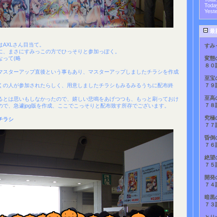
Toda
Yest
最
AXLさん目当て。
すみ
に、まさにすみっこの方でひっそりと参加っぽく。
なって(略
変態
８０
マスターアップ直後という事もあり、マスターアップしましたチラシを作成
至宝
くの人が参加されたらしく、用意しましたチラシもみるみるうちに配布終
７９
至高
るとは思いもしなかったので、嬉しい悲鳴をあげつつも、もっと刷っておけ
７８
ので、急遽jpg版を作成、ここでこっそりと配布致す所存でございます。
究極
チラシ
７７
昏倒
７６
絶望
７５
開発
７４
暗黒
７３