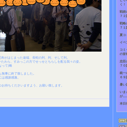
とり
く！
戦術
７２
戦略
７１
夏コ
イベ
コミ
の皆
子配布がはじまった途端、長蛇の列、列、そして列。
忠臣
るかたわら、すみっこの方でせっせとちらしを配る我々の姿。
なって(略
７０
統一
も無事に終了致しました。
６９
には感謝感激。
暑い
つお待ちくださいますよう、お願い致します。
いま
が…
本日