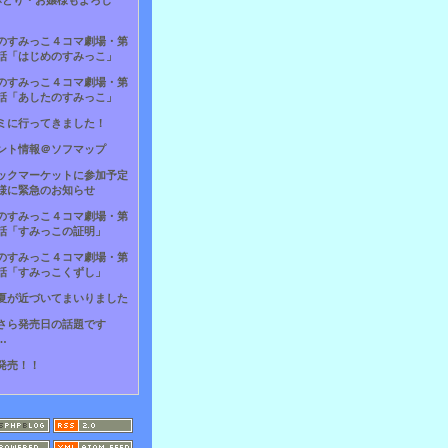
×とり・お嬢様もよろし
のすみっこ４コマ劇場・第
話「はじめのすみっこ」
のすみっこ４コマ劇場・第
話「あしたのすみっこ」
ミに行ってきました！
ント情報＠ソフマップ
ックマーケットに参加予定
様に緊急のお知らせ
のすみっこ４コマ劇場・第
話「すみっこの証明」
のすみっこ４コマ劇場・第
話「すみっこくずし」
夏が近づいてまいりました
さら発売日の話題です
…
発売！！