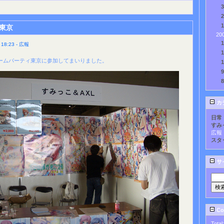
東京
20
8:23 - 広報
ームパーティ東京に参加してまいりました。
カ
日常
すみ
広報
スタ
サ
Cou
Total