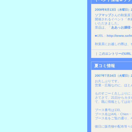
2008年8月13日（水曜日）20
ソフマップ
さんの秋葉原
開催されるイベント「本
いただきました。
景品は、「
ああっお嬢様
■URL：
http://www.sof
秋葉原にお越しの際は、
|
このエントリーのURL
夏コミ情報
2007年7月24日（火曜日）21
お久しぶりです。
営業・広報なのに、ほと
ものすごーく久しぶりに
さてさて、21日からカ
て、既に情報としては出
ブース番号は133。
ブース名はAXL・Chie
ブース名をご覧の通り、今
後日に販売物や配布等々