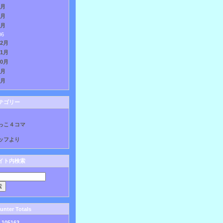
3月
2月
1月
06
12月
11月
10月
9月
8月
テゴリー
っこ４コマ
ッフより
イト内検索
nter Totals
:
105163