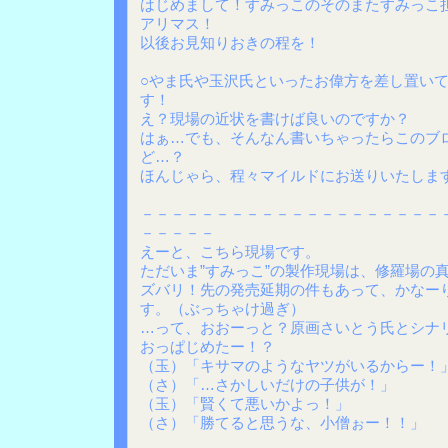
はじめまして！すみっこのそのまたすみっこ
アリマス！
以後お見知りおきの程を！
○やま氏や玉沢氏といったお偉方を差し置い
す！
え？現場の近状を書けば良いのですか？
はぁ…でも、そんなん書いちゃったらこのブ
ど…？
ほんじゃら、程々マイルドにお送りいたしま
－－－－－－－－－－－－－－－－－－－－
－－－－－
えーと、こちら現場です。
ただいま”すみっこ”の製作現場は、修羅場の
ズバリ！先の発売延期の件もあって、かなー
す。（ぶっちゃけ過ぎ）
…って、おおーっと？原画さいとう氏とシナ
おっぱじめたー！？
（玉）「キサマのようなヤツがいるからー！
（さ）「…さかしいだけの子供が！」
（玉）「賢くて悪いかよっ！」
（さ）「勝てると思うな、小僧ぉー！！」