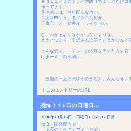
実は１１／３のドリパ大阪（ちょっとだけ出
作ってます。
具体的には、無料配布な何か。
真実を申すと、モノクロな何か。
正直言うと、結果オーライな何か。
む、わかるようなわからないような。
ええとつまり、玉沢さん次第というかなんと
そんな訳で、「アレ」の内容を当てた方先着
げまーす。精神的に。
…最後の一文の意味が分かる方、みんなオト
|
このエントリーのURL
恐怖！１5日の日曜日…
2006年10月15日（日曜日）05:59 - 日常
最近、開発部内で
「伍長のくせにナマイキだぞ」