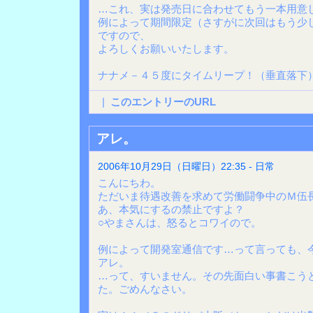
…これ、実は発売日に合わせてもう一本用意
例によって期間限定（さすがに次回はもう少
ですので、
よろしくお願いいたします。
ナナメ－４５度にタイムリープ！（垂直落下
|
このエントリーのURL
アレ。
2006年10月29日（日曜日）22:35 - 日常
こんにちわ。
ただいま待遇改善を求めて労働闘争中のＭ伍
あ、本気にするの禁止ですよ？
○やまさんは、怒るとコワイので。
例によって開発室通信です…って言っても、
アレ。
…って、すいません。その先面白い事書こう
た。ごめんなさい。