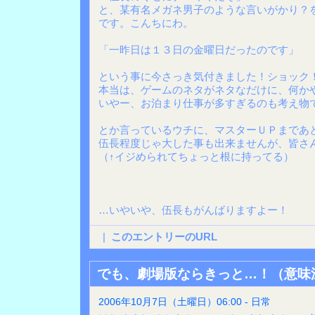
と、某有名メガネ男子のような言いがかり？を
です。こんちにわ。
「一昨日は１３日の金曜日だったのです」
という事に今さっき気付きました！ショック
本当は、ゲームのネタがネタなだけに、何か
いやー、お泊まり仕事が多すぎるのも考え物
とか言っているウチに、マスターＵＰまであ
伍長程度じゃ大した事も出来ませんが、皆さ
（↑イジめられてちょっと根に持ってる）
…いやいや、伍長もがんばりますよー！
|
このエントリーのURL
でも、劇場版ならきっと…！（意味
2006年10月7日（土曜日）06:00 - 日常