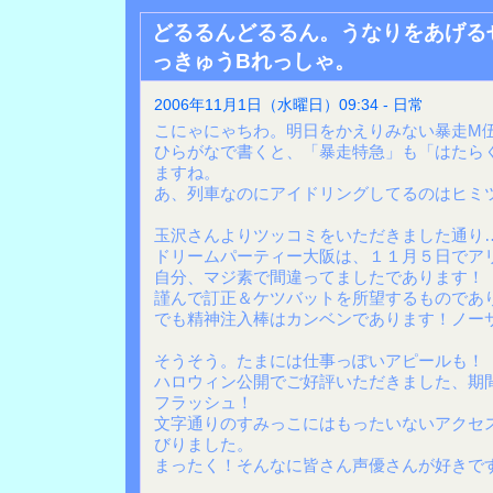
どるるんどるるん。うなりをあげる
っきゅうBれっしゃ。
2006年11月1日（水曜日）09:34 - 日常
こにゃにゃちわ。明日をかえりみない暴走M
ひらがなで書くと、「暴走特急」も「はたら
ますね。
あ、列車なのにアイドリングしてるのはヒミ
玉沢さんよりツッコミをいただきました通り
ドリームパーティー大阪は、１１月５日でア
自分、マジ素で間違ってましたであります！
謹んで訂正＆ケツバットを所望するものであ
でも精神注入棒はカンベンであります！ノー
そうそう。たまには仕事っぽいアピールも！
ハロウィン公開でご好評いただきました、期
フラッシュ！
文字通りのすみっこにはもったいないアクセ
びりました。
まったく！そんなに皆さん声優さんが好きで