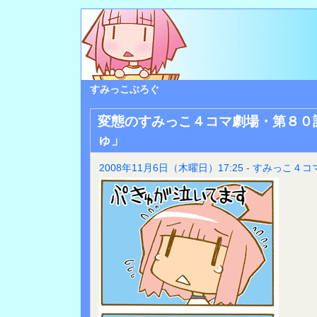
すみっこぶろぐ
変態のすみっこ４コマ劇場・第８０
ゅ」
2008年11月6日（木曜日）17:25 - すみっこ４コ