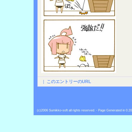
|
このエントリーのURL
(c)2006 Sumikko-soft all rights reserved. - Page Generated in 0.2