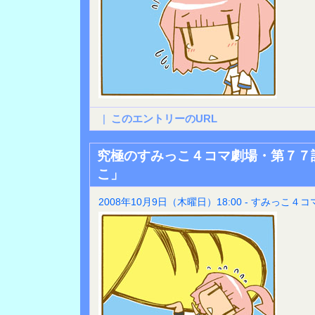
|
このエントリーのURL
究極のすみっこ４コマ劇場・第７７
こ」
2008年10月9日（木曜日）18:00 - すみっこ４コ